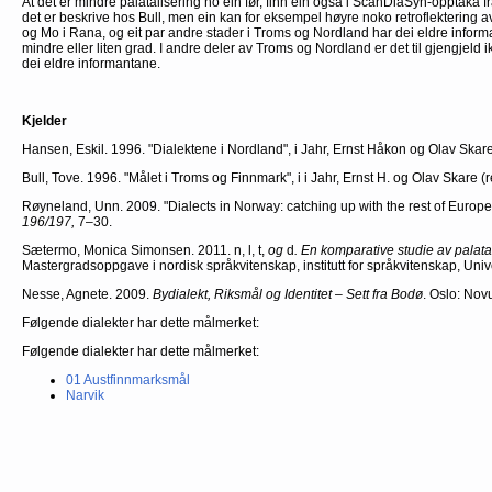
At det er mindre palatalisering no ein før, finn ein også i ScanDiaSyn-opptaka fr
det er beskrive hos Bull, men ein kan for eksempel høyre noko retroflektering 
og Mo i Rana, og eit par andre stader i Troms og Nordland har dei eldre inform
mindre eller liten grad. I andre deler av Troms og Nordland er det til gjengjeld 
dei eldre informantane.
Kjelder
Hansen, Eskil. 1996. "Dialektene i Nordland", i Jahr, Ernst Håkon og Olav Skare
Bull, Tove. 1996. "Målet i Troms og Finnmark", i i Jahr, Ernst H. og Olav Skare (
Røyneland, Unn. 2009. "Dialects in Norway: catching up with the rest of Europe
196/197,
7–30.
Sætermo, Monica Simonsen. 2011. n, l, t,
og
d
. En komparative studie av palata
Mastergradsoppgave i nordisk språkvitenskap, institutt for språkvitenskap, Unive
Nesse, Agnete. 2009.
Bydialekt, Riksmål og Identitet – Sett fra Bodø
. Oslo: Nov
Følgende dialekter har dette målmerket:
Følgende dialekter har dette målmerket:
01 Austfinnmarksmål
Narvik