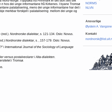
å Nord-Norge. I opptaka frå Finnmark er det stort sett slik
NORMS
av
n
hos dei unge informantane frå Kirkenes. I byane Tromsø
antane palatalisering, mens dei unge informantane har det i
NLVN
ikkje merkbar forskjell i palatalisering mellom dei unge og
Ansvarlige
Øystein A. Vangsne
Kontakt
 (red.).
Nordnorske dialektar
, s. 121-134. Oslo: Novus.
nordnorsk@list.uit.
red.)
Nordnorske dialektar
, s. , 157-179. Oslo: Novus.
?" i
International Journal of the Sociology of Language
ler versus postalveolarer i Alta-dialekten
.
rsitetet i Tromsø.
us.