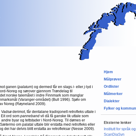
Hjem
Målprøver
Ordlister
 mot ganen (
palatum
) og dermed får en slags
i-
eller
j-
lyd i
le Nord-Noreg og sørover gjennom Trøndelag til
Målmerker
t det norske talemålet i indre Finnmark som manglar
innmarksmål (Varanger-området) (Bull 1996). Sjølv om
Dialekter
lar av Noreg (Røyneland 2009).
Fylker og kommun
 Vadsø derimot, får dentalane tradisjonelt retrofleks uttale i
.
Eit ord som
panneband
vil då få ganske lik uttale som
 til andre byar og tettstader i Nord-Noreg. Til dømes er
Eksterne lenker
Sætermo om palatal uttale blir erstatta med retrofleks eller
g dei har delvis blitt erstatta av retrofleksar (Nesse 2009).
Institutt for språk og
ScanDiaSyn