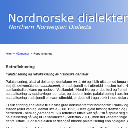
Hjem
»
Målmerker
»
Retroflektering
Retroflektering
Palatalisering og retroflektering av historiske dentalar
Palatalisering, altså at dei lange dentalane
nn, ll, dd
og
tt
blir uttala med tunga
seg (jf. skrivemåtane
mainn/mannj
), er tradisjonelt sett utbreidd i nesten hei
austlandsdialektane og nedover Vestlandet. I Nord-Noreg er det først og frems
palatalisering av opphavlege dentalar, og det er mindre palatalisering i austf
palatalisering tradisjonelt er svært utbreidd, er dette eit truga trekk i store de
Ei slik endring er allereie til ein viss grad dokumentert for nordnorsk: I Narvik og
staden (eller vanleg, dental uttale) (Bull 1996). Dette gjeld først og fremst
n
og
l
barnebarn -
nemleg
parnebarn
. Slik retrofleks uttale kan sjå ut til å spreie seg
palatalisering på veg ut i altadialekten (Sætermo 2011), men det varierer ifølge 
dental uttale. I Bodø-dialekten er det også mindre palatalisering enn tidlegare, o