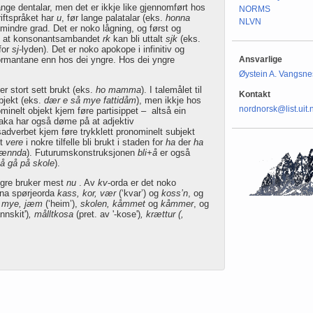
nge dentalar, men det er ikkje like gjennomført hos
NORMS
iftspråket har
u
, før lange palatalar (eks.
honna
NLVN
mindre grad. Det er noko lågning, og først og
re at konsonantsambandet
rk
kan bli uttalt
sjk
(eks.
for
sj
-lyden). Det er noko apokope i infinitiv og
formantane enn hos dei yngre. Hos dei yngre
Ansvarlige
Øystein A. Vangsne
r stort sett brukt (eks.
ho mamma
). I talemålet til
Kontakt
bjekt (eks.
dær e så mye fattidåm
), men ikkje hos
nordnorsk@list.uit.
minelt objekt kjem føre partisippet ­– altså ein
taka har også døme på at adjektiv
sadverbet kjem føre trykklett pronominelt subjekt
et
vere
i nokre tilfelle bli brukt i staden for
ha
der
ha
 ænnda
). Futurumskonstruksjonen
bli+å
er også
r å gå på skole
).
gre bruker mest
nu
. Av
kv
-orda er det noko
nna spørjeorda
kass, kor, vær
(‘kvar’) og
koss’n
, og
m
mye, jæm
(‘heim’),
skolen, kåmmet
og
kåmmer
, og
nnskit')
, målltkosa
(pret. av '-kose')
, krættur (,