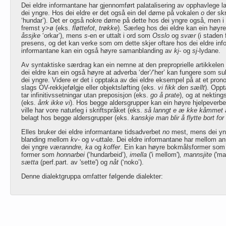
Dei eldre informantane har gjennomført palatalisering av opphavlege la
dei yngre. Hos dei eldre er det også ein del døme på vokalen
o
der skr
‘hundar’). Det er også nokre døme på dette hos dei yngre også, men i 
fremst y>ø (eks.
fløttefot
,
trøkke
). Særleg hos dei eldre kan ein høy
åssjke
‘orkar’), mens
s
-en er uttalt i ord som
Osslo
og
svær
(i staden 
presens, og det kan verke som om dette skjer oftare hos dei eldre in
informantane kan ein også høyre samanblanding av
kj
- og
sj
-lydane.
Av syntaktiske særdrag kan ein nemne at den preproprielle artikkelen e
dei eldre kan ein også høyre at adverba ‘der’
/
‘her’ kan fungere som su
dei yngre. Videre er det i opptaka av dei eldre eksempel på at et prono
slags OV-rekkjefølgje eller objektsløfting (eks.
vi fikk den sællt
). Opp
tar infinitivssetningar utan preposisjon (eks.
go å prate
), og at nekting
(eks.
årrk ikke vi
). Hos begge aldersgrupper kan ein høyre hjelpeverb
ville har vore naturleg i skriftspråket (eks.
så lanngt e æ kke kåmmet
belagt hos begge aldersgrupper (eks.
kanskje man blir å flytte bort fo
Elles bruker dei eldre informantane tidsadverbet
no
mest, mens dei yn
blanding mellom
kv-
og
v-
uttale. Dei eldre informantane har mellom a
dei yngre
væranndre, ka
og
koffer
. Ein kan høyre bokmålsformer so
former som
honnarbei
(‘hundarbeid’),
imella
('i mellom')
, mannsjite
('ma
sætta
(perf.part. av 'sette') og
nåt
(‘noko’).
Denne dialektgruppa omfatter følgende dialekter: