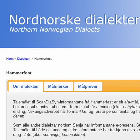
Hjem
»
Dialekter
»
Hammerfest
Hammerfest
Om dialekten
Målmerker
Målprøver
Talemålet til ScanDiaSyn-informantane frå Hammerfest er eit e/a-mål, 
hokjønnssubstantiv i ubestemt form eintal får
a
-ending (eks.
ei hytta,
ending. Nektingsadverbet har forma
ikke
, og første person eintal og 
demm
.
Som alle andre dialektar nordom Senja har informantane e-presens. 
Talemålet til både dei unge og eldre informantane har tre kjønn (eks.
æ
e
og
–(e)n
(eks.
settninge, krisepakken
).