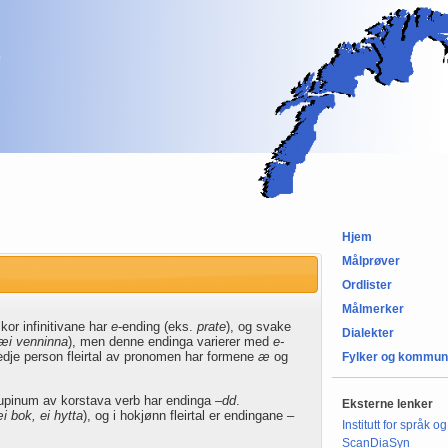
Hjem
Målprøver
Ordlister
Målmerker
kor infinitivane har
e
-ending (eks.
prate
), og svake
Dialekter
 æi venninna
), men denne endinga varierer med
e-
tredje person fleirtal av pronomen har formene
æ
og
Fylker og kommun
Supinum av korstava verb har endinga
–dd
.
Eksterne lenker
i bok, ei hytta
), og i hokjønn fleirtal er endingane
–
Institutt for språk og
ScanDiaSyn