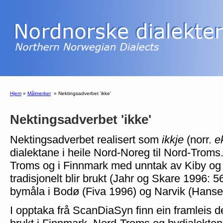
Hjem
»
Målmerker
»
Nektingsadverbet 'ikke'
Nektingsadverbet 'ikke'
Nektingsadverbet realisert som
ikkje
(norr.
e
dialektane i heile Nord-Noreg til Nord-Trom
Troms og i Finnmark med unntak av Kiby og
tradisjonelt blir brukt (Jahr og Skare 1996: 
bymåla i Bodø (Fiva 1996) og Narvik (Hanse
I opptaka frå ScanDiaSyn finn ein framleis 