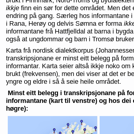
brukt i Finnmark, Nord-Troms og bydialekte
ikkje
finn ein sør for dette området. Men det 
endring på gang. Særleg hos informantane i 
i Rana, Herøy og delvis Sømna er forma
ikk
informantane frå Hattfjelldal at barna i bygd
også at ungdommar og barn i Tromsø bruke
Karta frå nordisk dialektkorpus (Johannessen 
transkripsjonane er minst eitt belegg på for
informantar. Karta seier altså ikkje noko om 
brukt (frekvensen), men dei viser at det er 
yngre og eldre i så å seie heile området.
Minst eitt belegg i transkripsjonane på 
informantane (kart til venstre) og hos dei 
høgre):