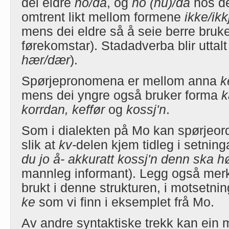
dei eldre
no/
då
, og
no (nu)/da
hos de
omtrent likt mellom formene
ikke/ikk
mens dei eldre så å seie berre bruk
førekomstar). Stadadverba blir uttal
hær/dær
).
Spørjepronomena er mellom anna
mens dei yngre også bruker forma
k
korrdan, keffør
og
kossj'n
.
Som i dialekten på Mo kan spørjeorde
slik at
kv-
delen kjem tidleg i setninga
du jo å- akkuratt kossj'n denn ska h
mannleg informant). Legg også merke
brukt i denne strukturen, i motsetnin
ke
som vi finn i eksemplet frå Mo.
Av andre syntaktiske trekk kan ein m