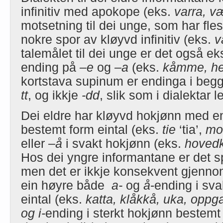
infinitiv med apokope (eks.
varra, v
motsetning til dei unge, som har fl
nokre spor av kløyvd infinitiv (eks.
v
talemålet til dei unge er det også e
ending på
–e
og –
a
(eks.
kåmme, h
kortstava supinum er endinga i begg
tt
, og ikkje
-dd
, slik som i dialektar 
Dei eldre har kløyvd hokjønn med e
bestemt form eintal (eks.
tie
‘tia’,
mo
eller –
å
i svakt hokjønn (eks.
hovedk
Hos dei yngre informantane er det s
men det er ikkje konsekvent gjenno
ein høyre både
a-
og
å
-ending i sv
eintal (eks.
katta, klåkkå, uka, oppg
og i-
ending i sterkt hokjønn bestemt 