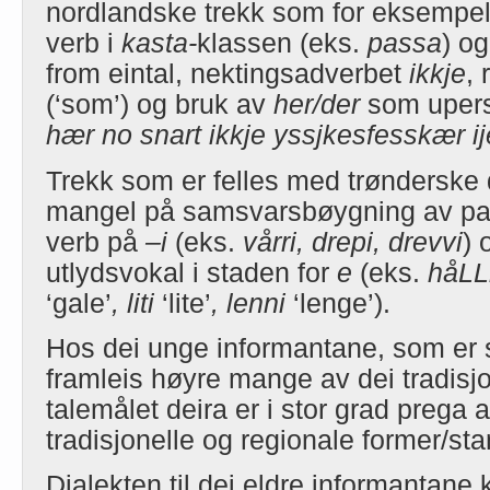
nordlandske trekk som for eksempe
verb i
kasta-
klassen (eks.
passa
) o
from eintal, nektingsadverbet
ikkje
,
(‘som’) og bruk av
her/der
som upers
hær no snart ikkje yssjkesfesskær i
Trekk som er felles med trønderske 
mangel på samsvarsbøygning av parti
verb på
–i
(eks.
vårri, drepi, drevvi
) 
utlydsvokal i staden for
e
(eks.
håLL
‘gale’
, liti
‘lite’
, lenni
‘lenge’).
Hos dei unge informantane, som er s
framleis høyre mange av dei tradisj
talemålet deira er i stor grad prega
tradisjonelle og regionale former/st
Dialekten til dei eldre informantane