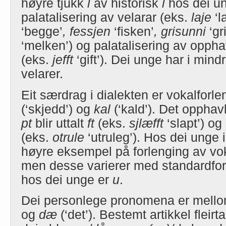
høyre tjukk
l
av historisk
l
hos dei un
palatalisering av velarar (eks.
laje
‘l
‘begge’
, fessjen
‘fisken’
, grisunni
‘gr
‘melken’) og palatalisering av opph
(eks.
jefft
‘gift’). Dei unge har i mind
velarer.
Eit særdrag i dialekten er vokalforl
(‘skjedd’) og
kal
(‘kald’). Det opph
pt
blir uttalt
ft
(eks.
sjlæfft
‘slapt’) og
(eks.
otrule
‘utruleg’). Hos dei unge
høyre eksempel på forlenging av v
men desse varierer med standardfor
hos dei unge er
u
.
Dei personlege pronomena er mell
og
dæ
(‘det’). Bestemt artikkel fleirt