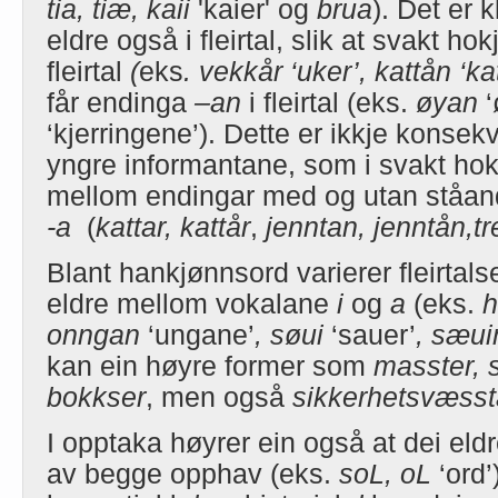
tia, tiæ, kaii
'kaier' og
brua
). Det er 
eldre også i fleirtal, slik at svakt h
fleirtal
(
eks
.
vekkår
‘uker’,
kattån
‘ka
får endinga
–an
i fleirtal (eks.
øyan
‘kjerringene’). Dette er ikkje konse
yngre informantane, som i svakt hokjø
mellom endingar med og utan ståa
-a
(
kattar,
kattår
,
jenntan,
jenntån,
t
Blant hankjønnsord varierer fleirtal
eldre mellom vokalane
i
og
a
(eks.
onngan
‘ungane’
, søui
‘sauer’
, sæu
kan ein høyre former som
masster, 
bokkser
, men også
sikkerhetsvæsst
I opptaka høyrer ein også at dei eld
av begge opphav (eks.
soL, oL
‘ord