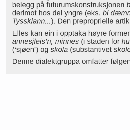
belegg på futurumskonstruksjonen
b
derimot hos dei yngre (eks.
bi dæmm
Tyssklann...
). Den preproprielle artik
Elles kan ein i opptaka høyre form
annesjleis’n, minnes
(i staden for
hu
(‘sjøen’) og
skola
(substantivet
skol
Denne dialektgruppa omfatter følgen