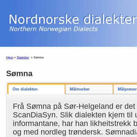
Hjem
»
Dialekter
»
Sømna
Sømna
Om dialekten
Målmerker
Målprøver
Frå Sømna på Sør-Helgeland er det f
ScanDiaSyn. Slik dialekten kjem til 
informantane, har han likheitstrek
og med nordleg trøndersk. Sømnadia