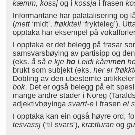
kæmm, kossj
og i
kossja
i frasen
ko
Informantane har palatalisering og 
(
mett
‘midt’,
frøkkteli
‘frykteleg’). Ut
opptaka har eksempel på vokalforle
I opptaka er det belegg på frasar s
samsvarsbøying av partisipp og den 
(eks.
å så e kje
ho
Leidi kåmm
en
he
brukt som subjekt (eks.
her er frøkkt
Dobling av den ubestemte artikkelen
bok
. Det er også belegg på eit spesi
mange andre stader i Noreg (Tarald
adjektivbøyinga
svarrt-e
i frasen
ei 
I opptaka kan ein også høyre ord, f
tesvassj
(‘til svars’),
krætturan
og
gu