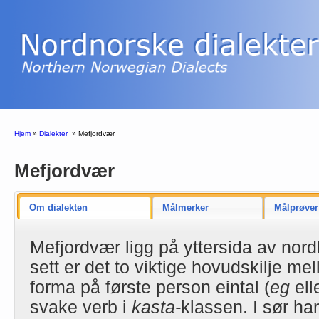
Hjem
»
Dialekter
»
Mefjordvær
Mefjordvær
Om dialekten
Målmerker
Målprøver
Mefjordvær ligg på yttersida av nord
sett er det to viktige hovudskilje m
forma på første person eintal (
eg
ell
svake verb i
kasta-
klassen. I sør har