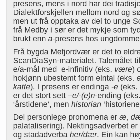
presens, mens i nord har dei tradisj
Dialektforskjellen mellom nord og sør
men ut frå opptaka av dei to unge 
frå Medby i sør er det mykje som ty
brukt enn
a
-presens hos ungdommen
Frå bygda Mefjordvær er det to eldre
ScanDiaSyn-materialet. Talemålet til
e/a-mål med e-infinitiv (eks.
være
)
hokjønn ubestemt form eintal (eks.
e
katte
). I presens er endinga
-e
(eks.
er det stort sett
–e/-(e)n
-ending (eks
‘årstidene’, men
historian
‘historiene
Dei personlege pronomena er
æ
,
d
palatalisering). Nektingsadverbet er
og stadadverba
her/dær
. Ein kan h