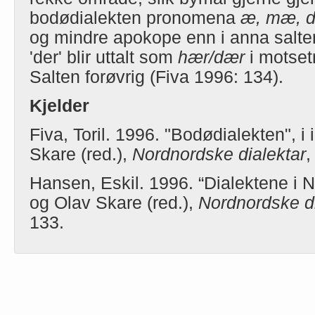
bodødialekten pronomena
æ, mæ, 
og mindre apokope enn i anna salte
'der' blir uttalt som
hær/dær
i motsetn
Salten forøvrig (Fiva 1996: 134).
Kjelder
Fiva, Toril. 1996. "Bodødialekten", i 
Skare (red.),
Nordnordske dialektar
,
Hansen, Eskil. 1996. “Dialektene i No
og Olav Skare (red.),
Nordnordske di
133.