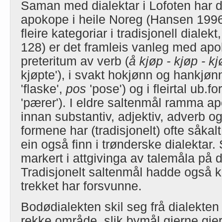
Saman med dialektar i Lofoten har 
apokope i heile Noreg (Hansen 199
fleire kategoriar i tradisjonell diale
128) er det framleis vanleg med apok
preteritum av verb (
å kjøp - kjøp - k
kjøpte'), i svakt hokjønn og hankjønn
'flaske',
pos
'pose') og i fleirtal ub.
'pærer'). I eldre saltenmål ramma ap
innan substantiv, adjektiv, adverb o
formene har (tradisjonelt) ofte såkal
ein også finn i trønderske dialektar.
markert i attgivinga av talemåla på 
Tradisjonelt saltenmål hadde også 
trekket har forsvunne.
Bodødialekten skil seg frå dialekten i
rekke område, slik bymål gjerne gje