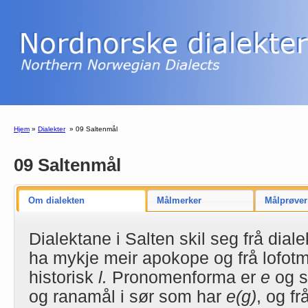
Hjem
»
Dialekter
»
09 Saltenmål
09 Saltenmål
Om dialekten
Målmerker
Målprøver
Dialektane i Salten skil seg frå dial
ha mykje meir apokope og frå lofotm
historisk
l.
Pronomenforma er
e
og s
og ranamål i sør som har
e(g)
, og f